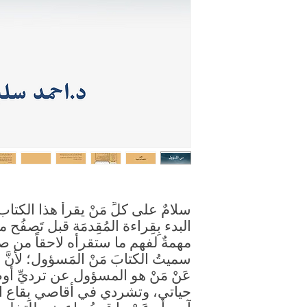
سلامٌ على كلِّ مَنْ يقرأ هذا الكتا
البدء بِقِراءة المُقِدمَة قبل تَصفُح م
مهمةٌ لفهم ما ستقرأه لاحقاً من صف
سميتُ الكتابَ مَنْ المَسؤول؛ لأنّ
عَنْ مَنْ هو المسؤول عن ترديِّ أو
حياتي، وتشردي في أقاصي بِقاع الأر