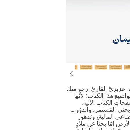
ب, عزيزيِّ القارئ أرجو منك
واضيع هذا الكتاب؛ لأنَّها
حاتِ الكتاب الآتية.
َ بحثي المُستمر، والدؤوب
ضاعي المالية، وتدهور
ض إمّا بحثاً عن ملاذٍ