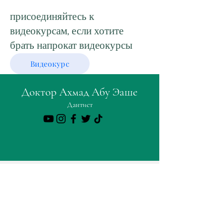
присоединяйтесь к
видеокурсам, если хотите
брать напрокат видеокурсы
Видеокурс
Доктор Ахмад Абу Эаше
Дантист
Кто такой доктор
Заказы
Ахмад?
Счет
Связаться с нами
Корзина
Доставка и усиление;
Возврат
Условия & Условия